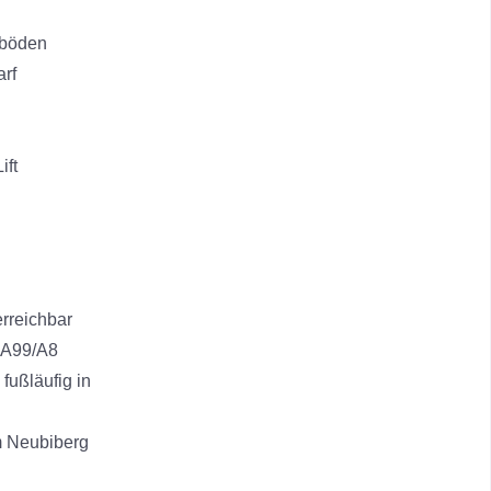
tböden
arf
ift
erreichbar
r A99/A8
fußläufig in
m Neubiberg