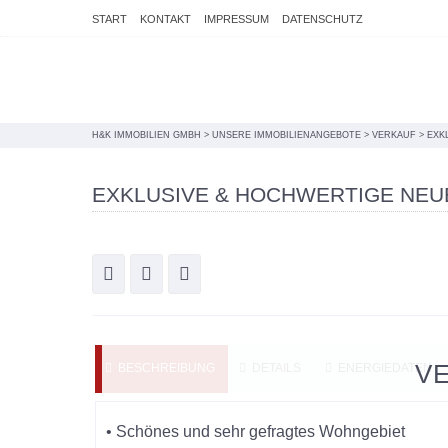
START
KONTAKT
IMPRESSUM
DATENSCHUTZ
H&K IMMOBILIEN GMBH
>
UNSERE IMMOBILIENANGEBOTE
>
VERKAUF
>
EXK
EXKLUSIVE & HOCHWERTIGE NEU
V
BESCHREIBUNG
DETAILS
ENERGIEDATEN
• Schönes und sehr gefragtes Wohngebiet