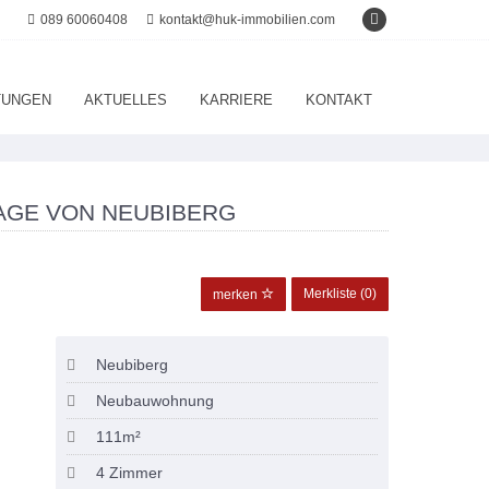
089 60060408
kontakt@huk-immobilien.com
TUNGEN
AKTUELLES
KARRIERE
KONTAKT
AGE VON NEUBIBERG
Merkliste (
0
)
merken
Neubiberg
Neubauwohnung
111m²
4 Zimmer