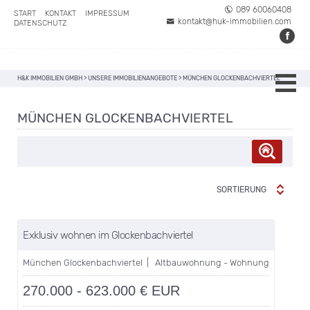
089 60060408
START
KONTAKT
IMPRESSUM
kontakt@huk-immobilien.com
DATENSCHUTZ
H&K IMMOBILIEN GMBH
>
UNSERE IMMOBILIENANGEBOTE
>
MÜNCHEN GLOCKENBACHVIERTEL
MÜNCHEN GLOCKENBACHVIERTEL
SORTIERUNG
merken
VERKAUFT!
Exklusiv wohnen im Glockenbachviertel
München Glockenbachviertel | Altbauwohnung - Wohnung
270.000 - 623.000 € EUR