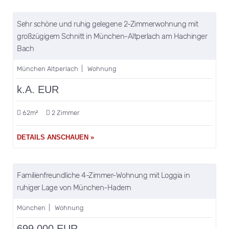
merken
Sehr schöne und ruhig gelegene 2-Zimmerwohnung mit
VERKAUFT
großzügigem Schnitt in München-Altperlach am Hachinger
Bach
München Altperlach | Wohnung
k.A. EUR
62m²
2 Zimmer
DETAILS ANSCHAUEN »
merken
Familienfreundliche 4-Zimmer-Wohnung mit Loggia in
VERKAUFT
ruhiger Lage von München-Hadern
München | Wohnung
699.000 EUR