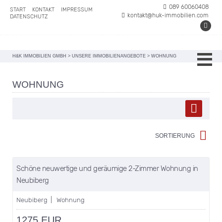
089 60060408
START
KONTAKT
IMPRESSUM
kontakt@huk-immobilien.com
DATENSCHUTZ
H&K IMMOBILIEN GMBH
>
UNSERE IMMOBILIENANGEBOTE
>
WOHNUNG
WOHNUNG
SORTIERUNG
merken
Schöne neuwertige und geräumige 2-Zimmer Wohnung in
Neubiberg
Neubiberg | Wohnung
1275 EUR